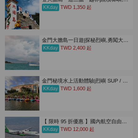
KKday
TWD 1,350 起
金門大膽島一日遊|探秘烈嶼,勇闖大膽島 | 雙重奇遇一日遊
KKday
TWD 2,400 起
金門秘境水上活動體驗|烈嶼 SUP / 獨木舟體驗|一般場、夕陽場
KKday
TWD 1,600 起
【 限時 95 折優惠 】國內航空自由行 | 澎湖、金門、馬祖、花蓮、台東 | 立榮假期
KKday
TWD 12,000 起