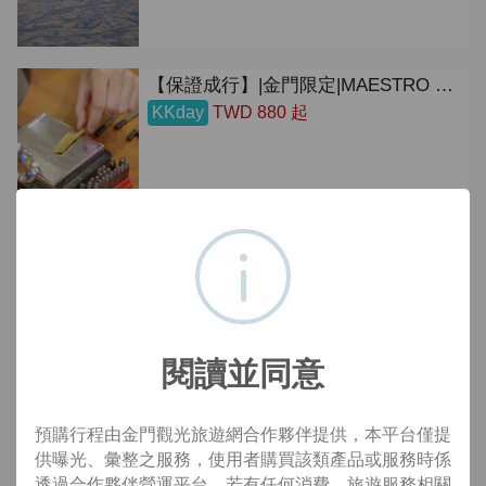
【保證成行】|金門限定|MAESTRO WU小小工匠體驗|自製小刀鑰匙圈|手作體驗|金門旅遊
KKday
TWD 880 起
金門｜甄洋樓旗袍漢服體驗
Klook
TWD 800 起
閱讀並同意
金門多日遊：漫遊閩式聚落&古寧頭 無購物三天兩夜（台北出發 & 含行程 & 飯店兩晚)
Klook
TWD 19,900 起
預購行程由金門觀光旅遊網合作夥伴提供，本平台僅提
供曝光、彙整之服務，使用者購買該類產品或服務時係
透過合作夥伴營運平台，若有任何消費、旅遊服務相關