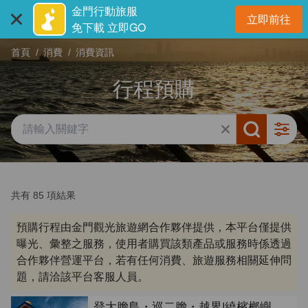
:::
跳
金門行動旅服
立即前往
到
開
免下載 立即GO
主
首頁
消費
消費資訊
要
內
行程預購
容
區
塊
共有 85 項結果
預購行程由金門觀光旅遊網合作夥伴提供，本平台僅提供
曝光、彙整之服務，使用者購買該類產品或服務時係透過
合作夥伴營運平台，若有任何消費、旅遊服務相關延伸問
題，請洽該平台客服人員。
登大膽島・巡二膽・越界|繞檳榔嶼,過獅嶼,穿金門大橋|台灣觀巴接駁