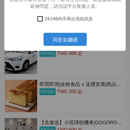
延伸問題，請洽該平台客服人員。
澎湖吉貝島一日遊| 漫遊北方秘境目斗嶼&來回船票&島上機車&水上活動&潮間帶抱礅體驗|赤崁碼頭出發
KKday
TWD 110 起
24小時內不再出現此訊息
!
Not valid!
同意並繼續
金門租車 | 機場取車自駕遊金門 | 金豐租車
KKday
TWD 988 起
即買即用|金格食品 x 送禮首選|商品提貨券
KKday
TWD 300 起
【含接送】小琉球租機車|GOGORO 租借|77go 電動車租借
KKday
TWD 600 起