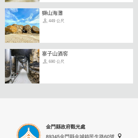
獅山海灘
449 公尺
寨子山酒窖
690 公尺
金門縣政府觀光處
89345金門縣金城鎮民生路60號