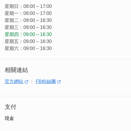
星期日：08:00 – 17:00
星期一：08:00 – 17:00
星期二：09:00 – 16:30
星期三：09:00 – 16:30
星期四：09:00 – 16:30
星期五：09:00 – 16:30
星期六：09:00 – 16:30
相關連結
官方網站
FB粉絲團
「海蚵麵線」
看著麵線上鋪滿肥美飽滿的石蚵，讓人看著就
支付
口水直流，吸收陽光能量的金門麵線，配上石蚵的鮮甜，再
現金
點上青蔥與油蔥提味，簡直是絕配！整碗湯都是石蚵滿滿的
精華。