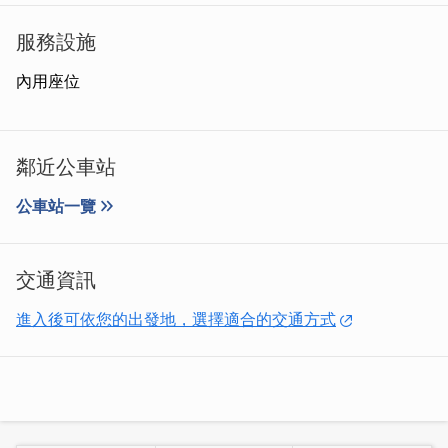
服務設施
內用座位
鄰近公車站
公車站一覽
交通資訊
進入後可依您的出發地，選擇適合的交通方式
「海蚵煎」
與台灣黏稠口感的蚵仔煎不同，金門的較為扎
實，充滿蛋香味，料多實在，新鮮美味的蚵仔讓人忍不住一
口接著一口吃下肚。