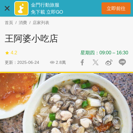
:::
跳
跳
金門行動旅服
立即前往
到
過
開
免下載 立即GO
主
社
首頁
消費
店家列表
要
群
內
分
王阿婆小吃店
容
享
區
4.2
星期四：09:00 – 16:30
塊
更新：2025-06-24
2.8萬