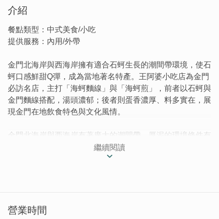
介紹
餐點類型：中式美食/小吃
提供服務：內用/外帶
金門北海岸與西海岸擁有適合石蚵生長的潮間帶環境，使石
蚵口感鮮甜Q彈，成為當地著名特產。王阿婆小吃店為金門
必訪名店，主打「海蚵麵線」與「海蚵煎」，前者以石蚵與
金門麵線搭配，湯頭濃郁；後者則蛋香濃厚、料多實在，展
現金門在地飲食特色與文化風情。
金門北海岸與西海岸有著廣大的潮間帶，厚泥的環境條件有
利於石蚵生長。因潮水進退緣故，就像在做桑拿一樣，讓石
繼續閱讀
蚵嚐起來鮮甜且口感Q彈，這樣的特性，使得石蚵成為金門
遠近馳名的特產。在金門經常能夠嚐到以石蚵為主的相關菜
餚，而位於民俗文化村裡的王阿婆小吃店，是來金門必訪的
熱門店家之一。在王阿婆這享受美食之餘，還能感受古色古
香的閩式建築之美。
營業時間