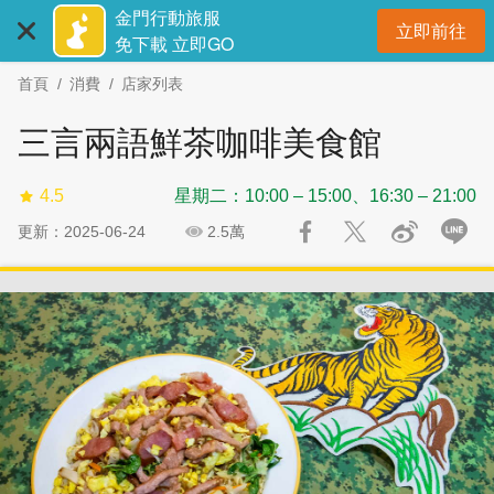
:::
跳
跳
金門行動旅服
立即前往
到
過
開
免下載 立即GO
主
社
首頁
消費
店家列表
要
群
內
分
三言兩語鮮茶咖啡美食館
容
享
區
4.5
星期二：10:00 – 15:00、16:30 – 21:00
塊
更新：2025-06-24
2.5萬