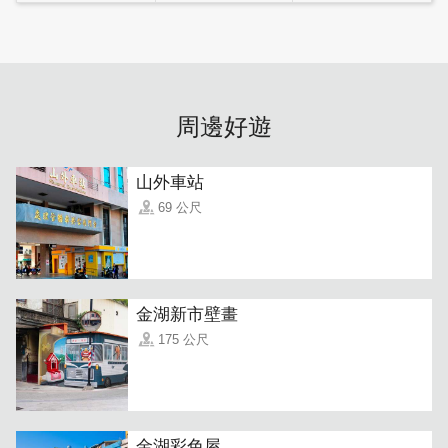
周邊好遊
山外車站
69 公尺
一走進店內便可發現一整面牆裝飾著色彩繽紛的電繡標誌與
軍種徽章、臂章，還有金防部才有的師、旅標誌。充滿戰地
風情。
金湖新市壁畫
175 公尺
金湖彩色屋