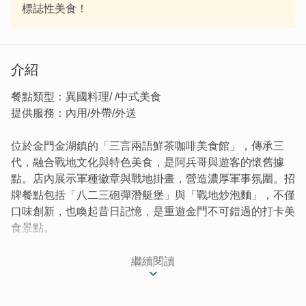
標誌性美食！
介紹
餐點類型：異國料理/ /中式美食
提供服務：內用/外帶/外送
位於金門金湖鎮的「三言兩語鮮茶咖啡美食館」，傳承三
代，融合戰地文化與特色美食，是阿兵哥與遊客的懷舊據
點。店內展示軍種徽章與戰地掛畫，營造濃厚軍事氛圍。招
牌餐點包括「八二三砲彈潛艇堡」與「戰地炒泡麵」，不僅
口味創新，也喚起昔日記憶，是重遊金門不可錯過的打卡美
食景點。
｜走過歲月的記憶，阿兵哥最愛去的地方｜
繼續閱讀
特色美食、簡餐、小點心、茶飲，選擇多元的三言兩語，讓