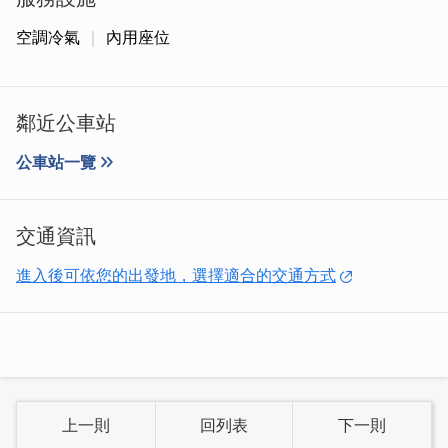
空調冷氣
內用座位
鄰近公車站
公車站一覽
交通資訊
進入後可依您的出發地，選擇適合的交通方式
三言兩語店面傳承三代，從賣雜貨小吃兼車繡綉軍服臂章，
到現在主打飲料以及速食的美食館。代代用心經營，保留戰
地風情，不斷研發新品，以滿足戰地重遊的懷舊心情。也讓
年輕一代想像戰地時光，歡迎舊雨新知前來品嘗。
上一則
回列表
下一則