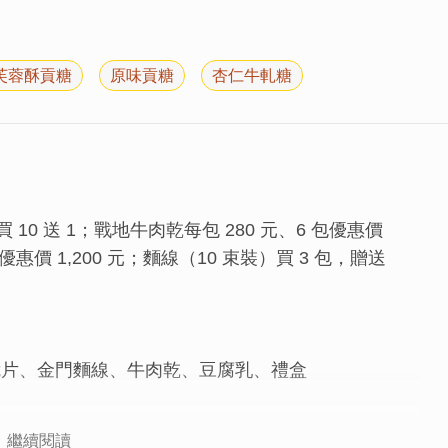
芙蓉酥貢糖
原味貢糖
杏仁牛軋糖
10 送 1；戰地牛肉乾每包 280 元、6 包優惠價
包優惠價 1,200 元；麵線（10 束裝）買 3 包，贈送
脆片、金門麵線、牛肉乾、豆腐乳、禮盒
為理念，傳承並創新金門貢糖工藝，為金門知名品牌。
繼續閱讀