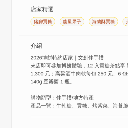
店家精選
豬腳貢糖
能量果子
海蘭酥貢糖
介紹
2026博餅特約店家｜文創伴手禮
來店即可參加博餅體驗，12 入貢糖茶點享 買 
1,300 元；高粱酒牛肉乾每包 250 元、6 
140g 豆瓣醬 1 瓶。
購物類型：伴手禮/地方特產
產品一覽：牛軋糖、貢糖、烤紫菜、海苔
聖祖食品以「懷思古之情，創現代之藝」