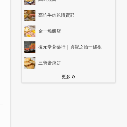
高坑牛肉乾販賣部
金一燒餅店
復元堂蔘藥行｜貞觀之治一條根
三寶齋燒餅
更多