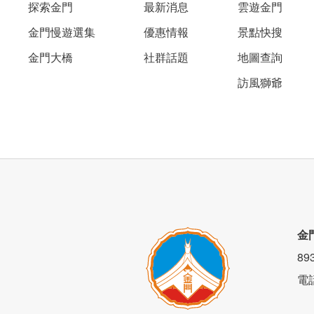
貢糖為明朝時期閩南地區的朝聖貢品，經
探索金門
最新消息
雲遊金門
細膩而精緻，入口即化，來聖祖不僅可看
金門慢遊選集
優惠情報
景點快搜
膩的貢糖。
金門大橋
社群話題
地圖查詢
訪風獅爺
金
8
電