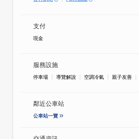
支付
現金
服務設施
停車場
導覽解說
空調冷氣
親子友善
鄰近公車站
｜牛軋糖系列
公車站一覽
目前有杏仁、花生、芋頭、杏仁咖啡、杏
吃起來甜而不膩、聞起來奶香濃郁、口感軟
交通資訊