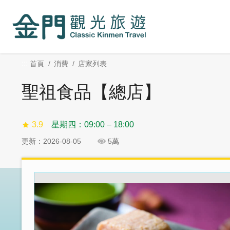
:::
跳
跳
到
過
主
社
要
群
內
分
:::
首頁
消費
店家列表
容
享
區
聖祖食品【總店】
塊
3.9
星期四：09:00 – 18:00
更新：2026-08-05
5萬