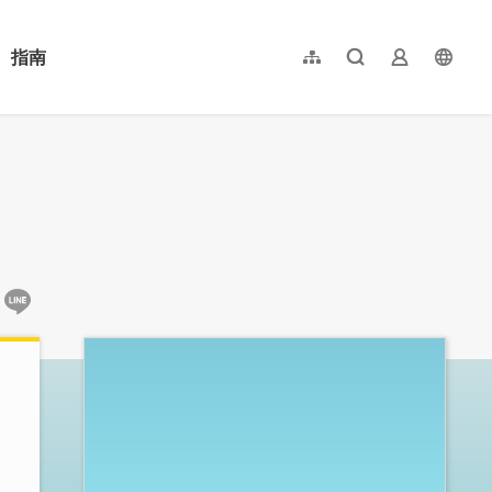
指南
網站導覽
全文檢索
業者登入
langu
简体中文
English
日本語
한국어
:::