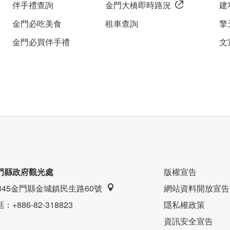
過手工敲擊、捶打成一種香酥可口的花生酥，貢糖口味
伴手禮查詢
金門大橋即時路況
建
見貢糖整個的製作過程，也能夠試吃各種口味、甜而不
金門必吃美食
租車查詢
擎
金門必買伴手禮
文
門縣政府觀光處
版權宣告
9345金門縣金城鎮民生路60號
網站資料開放宣告
話
：+886-82-318823
隱私權政策
資訊安全宣告