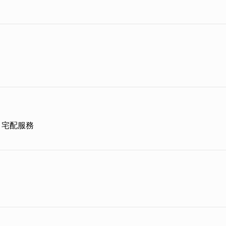
宅配服務
仁蔓越梅等多種口味。
Q不黏牙，越咬越有嚼勁；採用高成本低糖的海藻糖