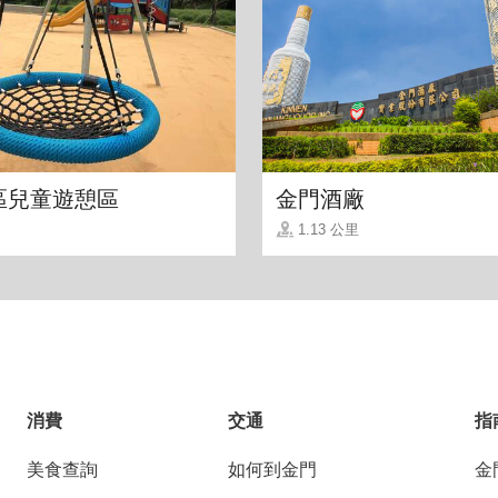
區兒童遊憩區
金門酒廠
1.13 公里
消費
交通
指
美食查詢
如何到金門
金