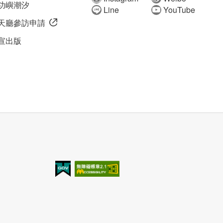
功嶼潮汐
Line
YouTube
天廳參訪申請
宣出版
我的e政府
無障礙AA