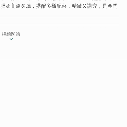
舒肥及高溫炙燒，搭配多樣配菜，精緻又講究，是金門
喜的是，在漂亮的閩式古厝裡頭，竟藏著精緻美味的義
繼續閱讀
廚，為愛放棄大城市與主廚的頭銜，遠嫁金門，帶著
的料理，新鮮的食材，貼心的服務，來背貓客主廚高超
味覺的雙重饗宴。