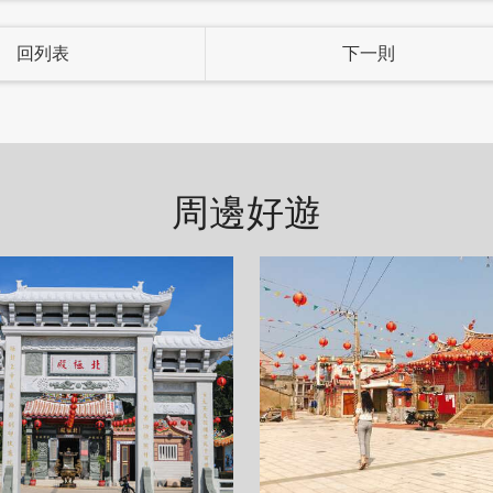
回列表
下一則
周邊好遊
食物，升級手作麵包體！義式麵包使用天然的酸麵種酵
不會有負擔！這次使用義大利品牌Italmill的五穀雜
麵包，擁有外皮薄酥內裡柔軟有彈性，充滿橄欖油與濃