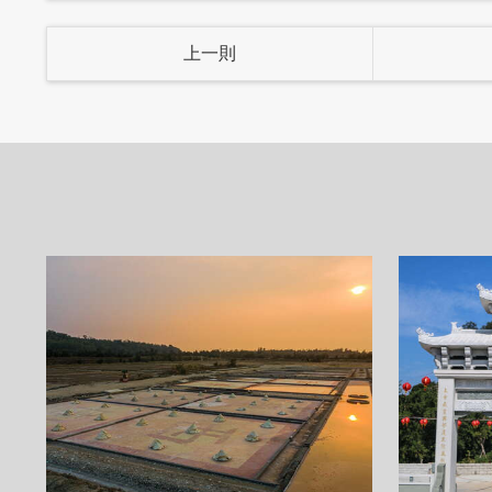
上一則
為了讓金門朋友吃到最健康以及最天然的
母、初榨橄欖油、純淨水 ，天然食材，多吃也
糧佛卡夏粉，使用更好的麵粉做出更好的
郁麥香，烤好的麵包香氣充滿整間餐廳