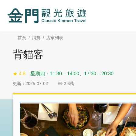
:::
跳
跳
到
過
主
社
要
群
內
分
:::
首頁
消費
店家列表
容
享
區
背貓客
塊
4.8
星期四：11:30 – 14:00、17:30 – 20:30
更新：2025-07-02
2.6萬