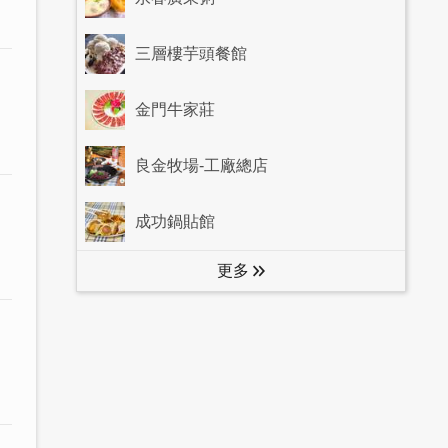
三層樓芋頭餐館
金門牛家莊
良金牧場-工廠總店
成功鍋貼館
更多