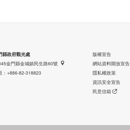
餅皮，不同於美式披薩的厚實，義式披薩的皮較薄，表
而是軟中帶Q越嚼越香。
門縣政府觀光處
版權宣告
9345金門縣金城鎮民生路60號
網站資料開放宣告
話
：+886-82-318823
隱私權政策
資訊安全宣告
民意信箱