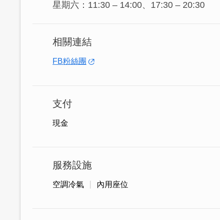
星期六：11:30 – 14:00、17:30 – 20:30
相關連結
FB粉絲團
支付
現金
服務設施
空調冷氣
內用座位
使用朵多綠生菜農場小農無毒特殊生菜，
吃到，看起來漂亮又健康！