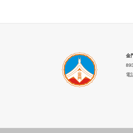
背貓客的披薩是傳統的義式披薩，著重於
皮是稍脆，絕不是吃起來如餅乾的口感 ，
金
8
電