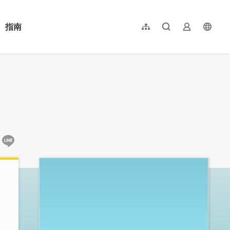
指南
網站導覽
全文檢索
業者登入
langu
简体中文
English
日本語
한국어
:::