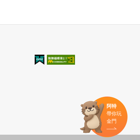
我的e政府
無障礙AA
阿特
帶你玩
金門