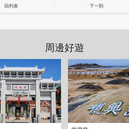
回列表
下一則
了能讓顧客封存便利，而選用成本較高的夾鏈式，連標
周邊好遊
常詳盡。