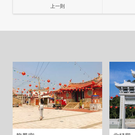
上一則
咖啡豆是老闆自國外引進，親自烘焙；為
籤貼紙的口感
製法、產地等都標示的非
、