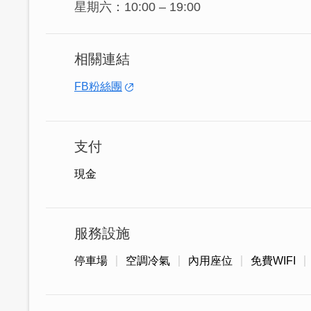
星期六：10:00 – 19:00
相關連結
FB粉絲團
支付
現金
服務設施
停車場
空調冷氣
內用座位
免費WIFI
由一對夫妻退休後，共同返鄉經營，老闆
麼俏皮的店名「古多利咖啡」誕生了。