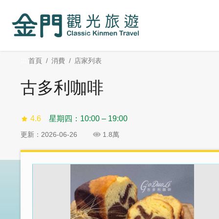
:::
跳
跳
到
過
主
社
要
群
內
分
:::
首頁
消費
店家列表
容
享
區
古多利咖啡
塊
4.6
星期四：10:00 – 19:00
更新：2026-06-26
1.8萬