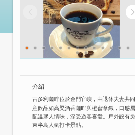
介紹
古多利咖啡位於金門官嶼，由退休夫妻共
意飲品如高粱酒香咖啡與橙蜜拿鐵，口感
配溫馨人情味，深受遊客喜愛。戶外設有
東半島人氣打卡景點。