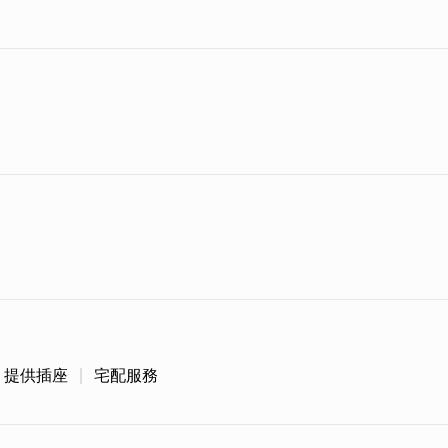
提供插座
宅配服務
幽默地笑著說「兩個老骨頭，還有很多力量」，於是這