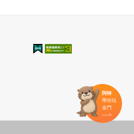
我的e政府
無障礙AA
阿特
帶你玩
金門