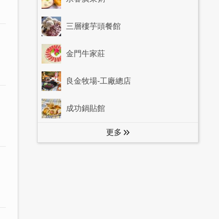
三層樓芋頭餐館
金門牛家莊
良金牧場-工廠總店
成功鍋貼館
更多