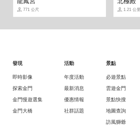
龍鳳宮
北極殿
771 公尺
1.21 公
發現
活動
景點
即時影像
年度活動
必遊景點
探索金門
最新消息
雲遊金門
金門慢遊選集
優惠情報
景點快搜
老闆熟練地使用著賽風壺，虹吸將水推至上
金門大橋
社群話題
地圖查詢
訪風獅爺