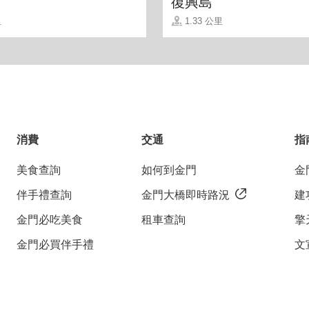
復興島
里
1.33 公里
消費
交通
指
美食查詢
如何到金門
金
伴手禮查詢
金門大橋即時路況
建
金門必吃美食
租車查詢
擎
壺中，95度的水溫，萃取出咖啡精華。
金門必買伴手禮
文