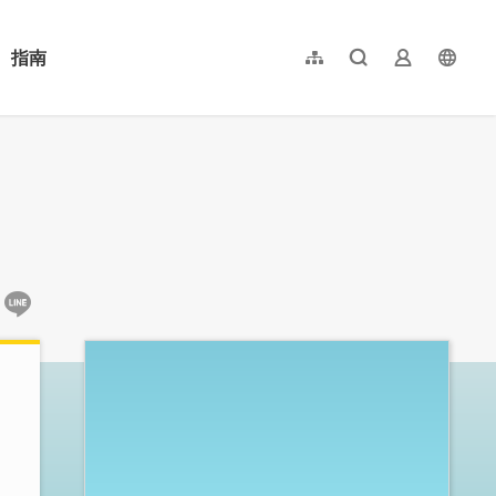
指南
網站導覽
全文檢索
業者登入
langu
简体中文
English
日本語
한국어
:::