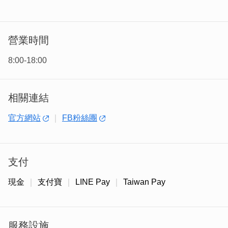
營業時間
8:00-18:00
相關連結
官方網站
FB粉絲團
新研租車提供旅客甲地租乙地還車，本島還提供多兩處可更
換電動機車電池，不僅提升便利性，店家熱忱的服務，更讓
旅客感受到金門的熱情。
支付
現金
支付寶
LINE Pay
Taiwan Pay
服務設施