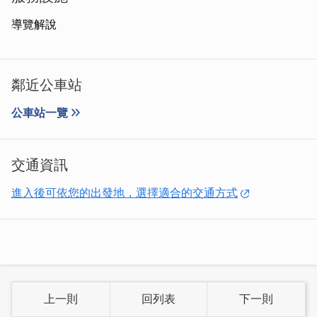
導覽解說
鄰近公車站
公車站一覽
※資料來源：新研租車 官方粉絲團 / 官網
來一趟金門低碳環保旅遊吧~
交通資訊
店鋪資訊
進入後可依您的出發地，選擇適合的交通方式
【新研租車】金城站
地址:金城鎮環島北路一段38號(文化局旁)
電話：+886-82-327194
【新研租車】水頭站
地址:金門縣金城鎮西海路一段20號
電話：+886-82-322354
上一則
回列表
下一則
電池更換站