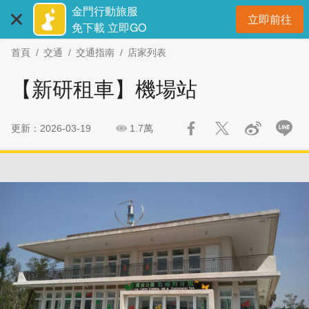
:::
跳
跳
金門行動旅服
立即前往
到
過
開
免下載 立即GO
主
社
首頁
交通
交通指南
店家列表
要
群
內
分
【新研租車】機場站
容
享
區
塊
更新：2026-03-19
1.7萬