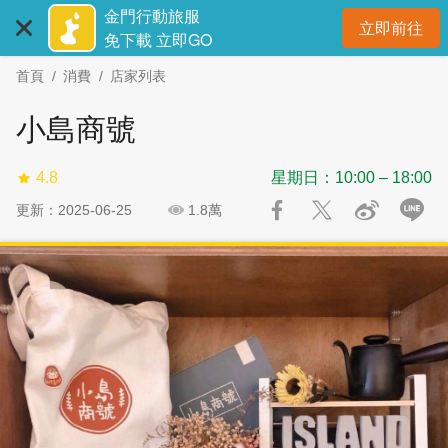
:::
跳
跳
金門行動旅服
立即前往
到
過
開
免下載 立即GO
主
社
首頁
消費
店家列表
要
群
內
分
小島商號
容
享
區
4.8
星期日：10:00 – 18:00
塊
更新：2025-06-25
1.8萬