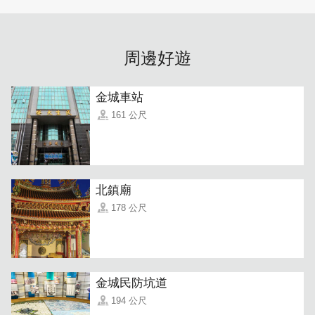
※資料來源：小島商號 官方粉絲團
周邊好遊
金城車站
161 公尺
北鎮廟
178 公尺
金城民防坑道
194 公尺