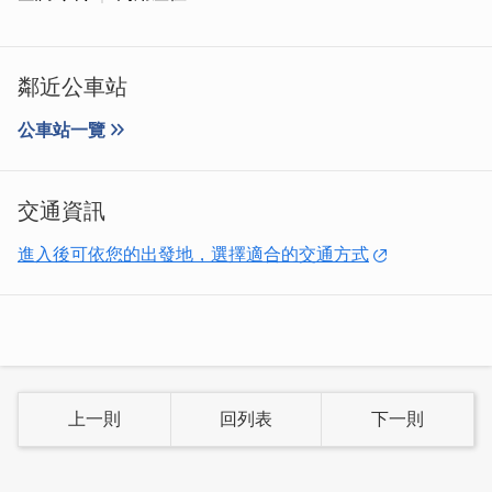
鄰近公車站
有空的時候就來小島商號，喝杯熱拿鐵 和我分享今年的
公車站一覽
你，遇到了哪些好事 解決了多少鳥事，讓小島商號用一杯
咖啡療癒你陪你消化這一年的累和淚。
交通資訊
進入後可依您的出發地，選擇適合的交通方式
上一則
回列表
下一則