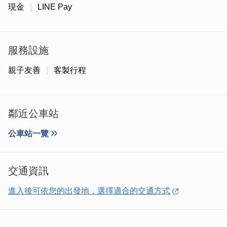
現金
LINE Pay
服務設施
親子友善
客製行程
鄰近公車站
如果想要送禮，植創jGarden也能夠為您客訂植栽禮品，另
公車站一覽
外也有課程設計&教學服務，歡迎私訊
植創FB粉絲專頁
預
約。
交通資訊
進入後可依您的出發地，選擇適合的交通方式