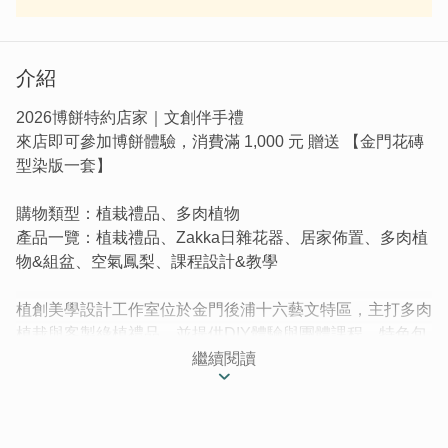
介紹
2026博餅特約店家｜文創伴手禮
來店即可參加博餅體驗，消費滿 1,000 元 贈送 【金門花磚
型染版一套】
購物類型：植栽禮品、多肉植物
產品一覽：植栽禮品、Zakka日雜花器、居家佈置、多肉植
物&組盆、空氣鳳梨、課程設計&教學
植創美學設計工作室位於金門後浦十六藝文特區，主打多肉
植栽與客製綠植禮品，並提供DIY體驗與團體課程。特色包
含結合金門石蚵殼、北山播音牆意象等在地文化元素，營造
繼續閱讀
療癒又富地方特色的綠意空間，適合作為送禮與親子活動之
選，並支援Line Pay與台灣Pay付款。