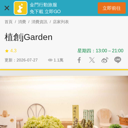
:::
跳
跳
金門行動旅服
立即前往
到
過
開
免下載 立即GO
主
社
首頁
消費
消費資訊
店家列表
要
群
內
分
植創jGarden
容
享
區
4.3
星期四：13:00 – 21:00
塊
更新：2026-07-27
1.1萬