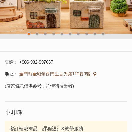
電話
+886-932-897667
地址
金門縣金城鎮西門里莒光路110巷3號
(店家資訊僅供參考，詳情請洽業者)
小叮嚀
客訂植栽禮品．課程設計&教學服務