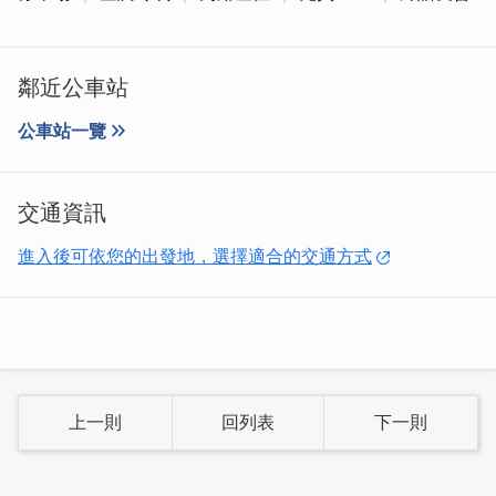
鄰近公車站
公車站一覽
交通資訊
進入後可依您的出發地，選擇適合的交通方式
餐廳提供乾淨整潔的小菜與飲料自助區，包含了無限小菜、
飲品、湯品、白飯與沙拉，讓客人自由搭配，享受豐富的用
上一則
回列表
下一則
餐體驗。