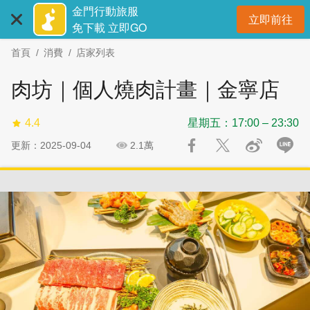
:::
跳
跳
金門行動旅服
立即前往
到
過
開
免下載 立即GO
主
社
首頁
消費
店家列表
要
群
內
分
肉坊｜個人燒肉計畫｜金寧店
容
享
區
4.4
星期五：17:00 – 23:30
塊
更新：2025-09-04
2.1萬