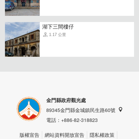
湖下三間樓仔
1.17 公里
餐廳提供多種豐富肉品，包含雞肉、豚肉和牛肉，鮮嫩多汁
的肉質搭配精緻單人套餐，再加上無限供應的小菜，即使大
口吃肉也能清爽解膩，讓用餐過程更加愉快。在燒肉香氣中
放鬆身心，盡情享受每一刻的美味時光。
金門縣政府觀光處
89345金門縣金城鎮民生路60號
電話
：+886-82-318823
版權宣告
網站資料開放宣告
隱私權政策