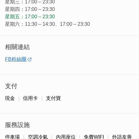
星期三：17:00 – 23:30
星期四：17:00 – 23:30
星期五：17:00 – 23:30
星期六：11:30 – 14:30、17:00 – 23:30
餐廳環境寬敞明亮，大片玻璃窗引入自然光，營造出溫馨愉
悅的氛圍。無論是與好友相聚還是獨自享受美食，都能在這
相關連結
裡體驗舒適的用餐時光，感受專屬的美味享受。
FB粉絲團
支付
現金
信用卡
支付寶
服務設施
停車場
空調冷氣
內用座位
免費WIFI
外語友善