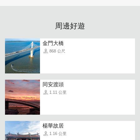
周邊好遊
金門大橋
868 公尺
同安渡頭
1.11 公里
楊華故居
1.16 公里