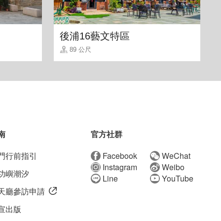
後浦16藝文特區
89 公尺
南
官方社群
門行前指引
Facebook
WeChat
Instagram
Weibo
功嶼潮汐
Line
YouTube
天廳參訪申請
宣出版