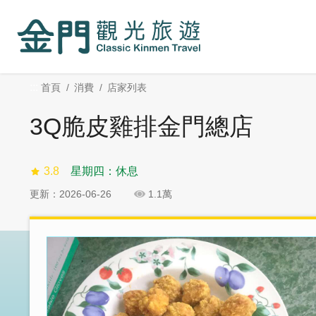
:::
跳
跳
到
過
主
社
要
群
內
分
:::
首頁
消費
店家列表
容
享
區
3Q脆皮雞排金門總店
塊
3.8
星期四：休息
更新：2026-06-26
1.1萬