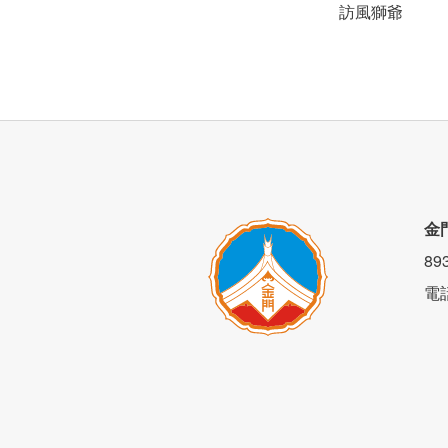
訪風獅爺
金
8
電