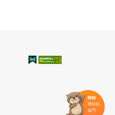
我的e政府
無障礙AA
阿特
帶你玩
金門