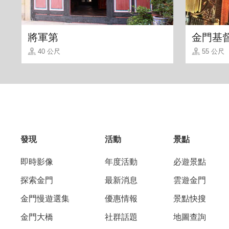
將軍第
金門基
40 公尺
55 公尺
發現
活動
景點
即時影像
年度活動
必遊景點
探索金門
最新消息
雲遊金門
金門慢遊選集
優惠情報
景點快搜
金門大橋
社群話題
地圖查詢