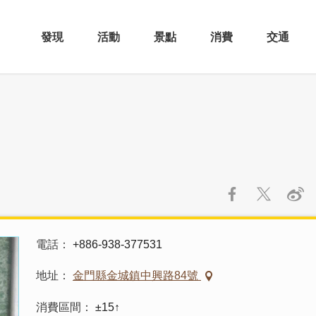
發現
活動
景點
消費
交通
電話
+886-938-377531
地址
金門縣金城鎮中興路84號
消費區間
±15↑