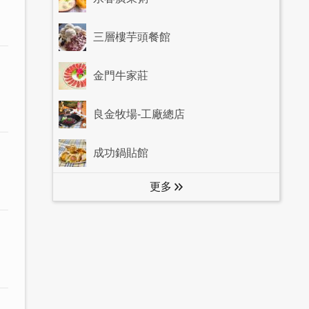
三層樓芋頭餐館
金門牛家莊
良金牧場-工廠總店
成功鍋貼館
更多