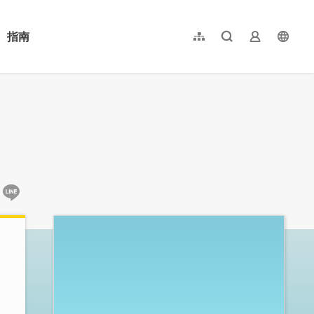
指南
網站導覽
全文檢索
業者登入
langu
简体中文
English
日本語
한국어
:::