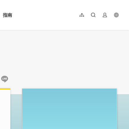
指南
網站導覽
全文檢索
業者登入
langu
简体中文
English
日本語
한국어
:::