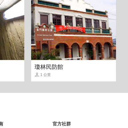
瓊林民防館
1 公里
南
官方社群