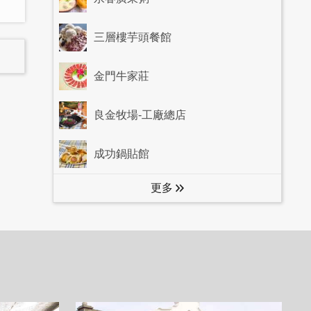
三層樓芋頭餐館
金門牛家莊
良金牧場-工廠總店
成功鍋貼館
更多