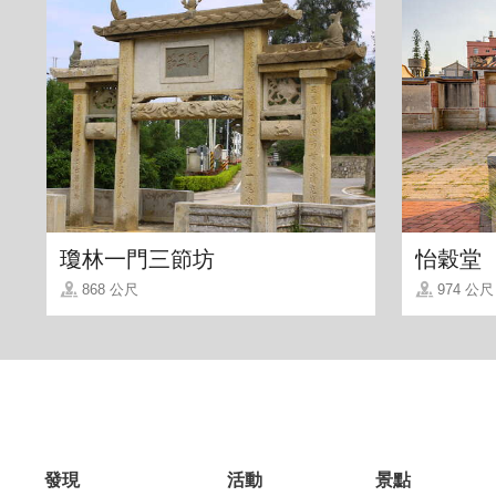
瓊林一門三節坊
怡穀堂
868 公尺
974 公尺
發現
活動
景點