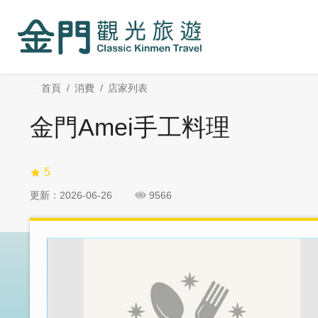
:::
跳
跳
到
過
主
社
要
群
內
分
:::
首頁
消費
店家列表
容
享
區
金門Amei手工料理
塊
5
更新：2026-06-26
9566