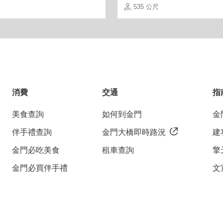
535 公尺
消費
交通
指
美食查詢
如何到金門
金
伴手禮查詢
金門大橋即時路況
建
金門必吃美食
租車查詢
擎
金門必買伴手禮
文