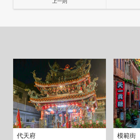
上一則
「黑人手作油飯」的招牌自然是古早味油
欲罷不能。說到油飯肯定會想到「彌月禮
觀又好吃，尤其是以雞腿油飯做成的彌月
更貼心提供抓周道具和服裝租借服務，並
代天府
模範街