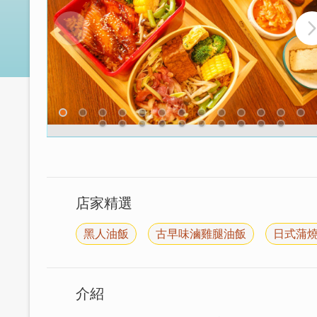
店家精選
黑人油飯
古早味滷雞腿油飯
日式蒲
介紹