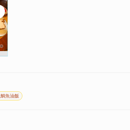
燒鯛魚油飯