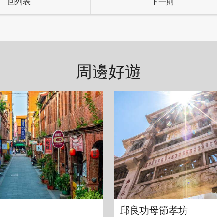
回列表
下一則
周邊好遊
飯，米粒分明、軟糯不黏，口感紮實彈牙，單吃就讓人
」，平時就是人氣菜色的古早味雞腿油飯，做成禮盒美
禮盒，更是成為親朋好友間的首選伴手禮！此外，店家
附上儀式流程懶人包，讓家長輕鬆在家辦抓周。
邱良功母節孝坊