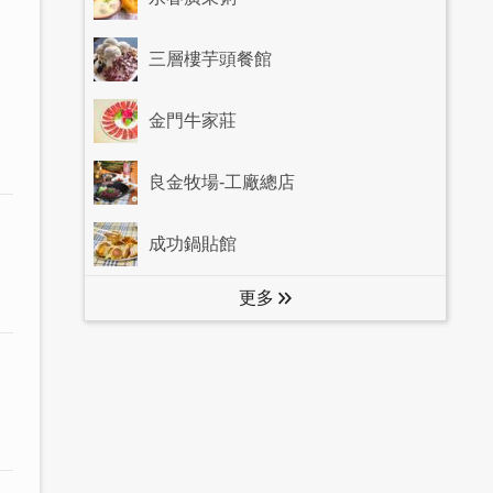
三層樓芋頭餐館
金門牛家莊
良金牧場-工廠總店
成功鍋貼館
更多