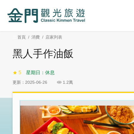
:::
跳
跳
到
過
主
社
要
群
內
分
:::
首頁
消費
店家列表
容
享
區
黑人手作油飯
塊
5
星期日：休息
更新：2025-06-26
1.2萬