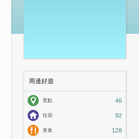
周邊好遊
46
景點
92
住宿
128
美食