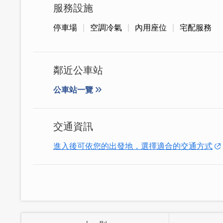
服務設施
店內的木質裝潢充滿溫馨質樸，讓人聯想
停車場
空調冷氣
內用座位
宅配服務
熟悉的懷舊氣息。儘管空間不大，座位安
時光。
鄰近公車站
公車站一覽
交通資訊
進入後可依您的出發地，選擇適合的交通方式