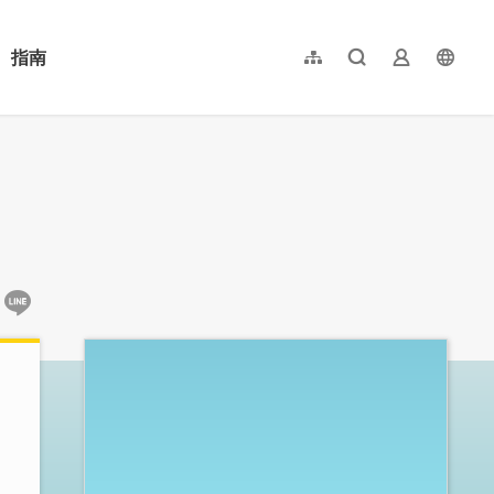
指南
網站導覽
全文檢索
業者登入
langu
简体中文
English
日本語
한국어
:::