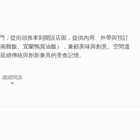
門，從街頭推車到開設店面，提供內用、外帶與預訂
海南雞飯、宜蘭鴨賞油飯），兼顧美味與創意。空間溫
，延續傳統與創新兼具的美食記憶。
味進化│
繼續閱讀
的經典回憶，從騎著腳踏車穿梭巷弄到如今擁有自己的
自己的美食道路。這家餐點不只是油飯，更是老饕口