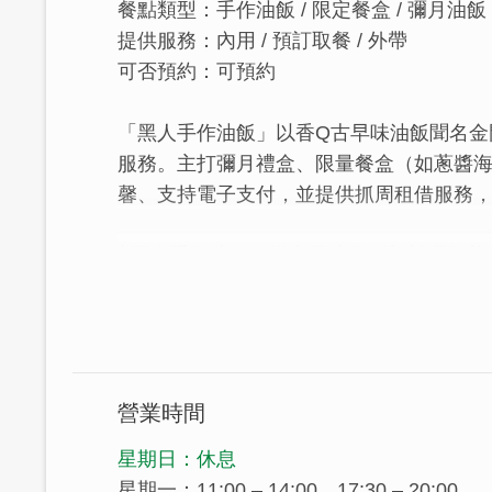
餐點類型：手作油飯 / 限定餐盒 / 彌月油飯
提供服務：內用 / 預訂取餐 / 外帶
可否預約：可預約
「黑人手作油飯」以香Q古早味油飯聞名金
服務。主打彌月禮盒、限量餐盒（如蔥醬
馨、支持電子支付，並提供抓周租借服務
│黑人手作油飯，從古早味到創新料理的美
「黑人手作油飯」一路以來都是金門街頭
門市，老闆憑著一鍋香Q油飯，走出了屬於
中的「必吃好味道」。
營業時間
星期日：休息
星期一：11:00 – 14:00、17:30 – 20:00