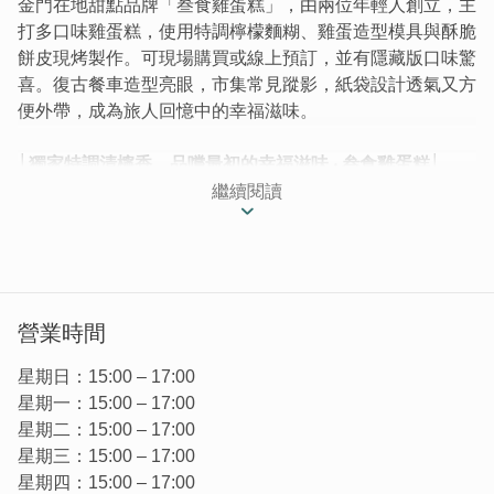
金門在地甜點品牌「叁食雞蛋糕」，由兩位年輕人創立，主
打多口味雞蛋糕，使用特調檸檬麵糊、雞蛋造型模具與酥脆
餅皮現烤製作。可現場購買或線上預訂，並有隱藏版口味驚
喜。復古餐車造型亮眼，市集常見蹤影，紙袋設計透氣又方
便外帶，成為旅人回憶中的幸福滋味。
│獨家特調清檸香，品嚐最初的幸福滋味 ‧ 叁食雞蛋糕│
繼續閱讀
在 30而立這一年，兩位年輕人決定給放在心裡許久的夢想
一個萌芽機會，回到金門這小島創業！喜愛製作甜點的闆娘
選擇簡單樸實的滋味，大家小時候的美食記憶-雞蛋糕，迎
接來自各地的旅人們。期望成為旅途中喚起美好記憶的口
味，讓吃過的人再次回想只有滿滿幸福。
營業時間
星期日：15:00 – 17:00
星期一：15:00 – 17:00
星期二：15:00 – 17:00
星期三：15:00 – 17:00
星期四：15:00 – 17:00