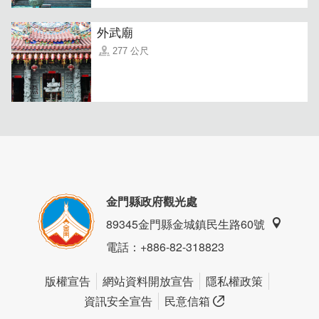
外武廟
277 公尺
亮眼的紅雨傘腳踏餐車，造型復古帶點淡淡文青風，別以為
這攤位只是擺飾而已！當金門各大市集辦活動時，餐車就會
移動出沒在會場喲！
金門縣政府觀光處
89345金門縣金城鎮民生路60號
電話
：+886-82-318823
版權宣告
網站資料開放宣告
隱私權政策
資訊安全宣告
民意信箱