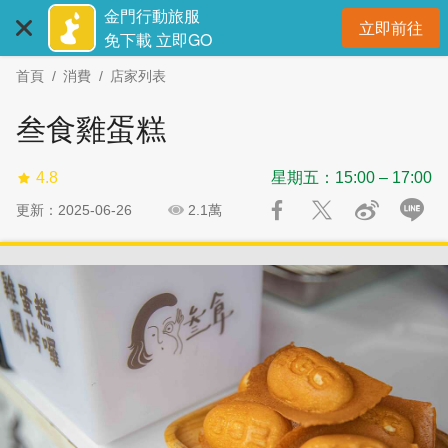
:::
跳
跳
金門行動旅服
立即前往
到
過
開
免下載 立即GO
主
社
首頁
消費
店家列表
要
群
內
分
叁食雞蛋糕
容
享
區
4.8
星期五：15:00 – 17:00
塊
更新：2025-06-26
2.1萬