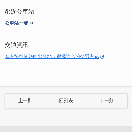
鄰近公車站
公車站一覽
精心控溫的好手藝，現烤出爐的雞蛋糕實在太香啦！懂吃的
交通資訊
你肯定一眼就看到那整片薄脆的餅皮，酥酥焦香讓人一口接
一口。老闆特調麵糊帶有新鮮的「檸檬清香」，烤過之後恰
進入後可依您的出發地，選擇適合的交通方式
到好處的酸甜風味很順口。
上一則
回列表
下一則