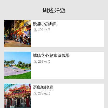
周邊好遊
後浦小鎮商圈
叁食雞蛋糕有提供線上預訂服務，很適合團體訂購或預防喜
190 公尺
歡口味售完時使用；若時間不趕，則可以抵達現場後再點
餐，不但可以現吃剛出爐的美味，還可以欣賞老闆們製作的
過程。特調麵糊每天現打、堅持不隔夜，超新鮮的材料成就
好品質！
城鎮之心兒童遊戲場
258 公尺
浯島城隍廟
265 公尺