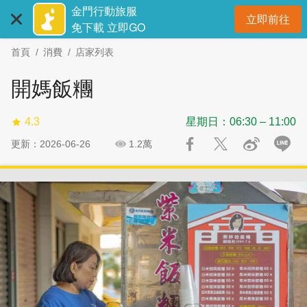
:::
跳
跳
金門行動旅服
立即前往
到
過
開
免下載 立即GO
主
社
首頁
消費
店家列表
要
群
內
分
開媽飯糰
容
享
區
4.3
星期日：06:30 – 11:00
塊
更新：2026-06-26
1.2萬