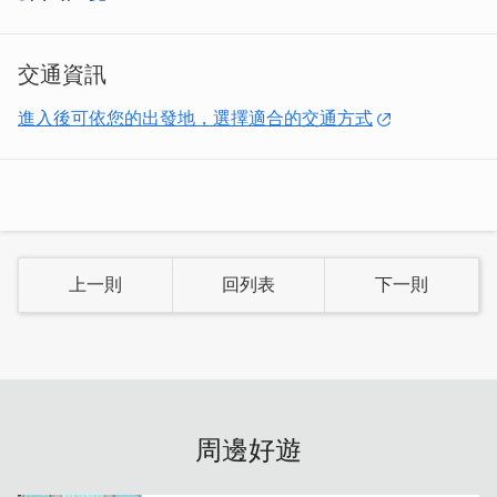
交通資訊
進入後可依您的出發地，選擇適合的交通方式
內餡亮點多，配料超豐富，其中甜鹹適中的菜圃跟滷蛋根本
是絕配！再加上些許滷汁將飯糰口感再提升。
上一則
回列表
下一則
周邊好遊