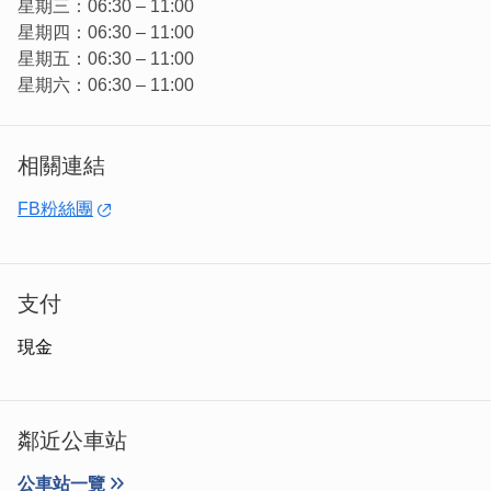
星期三：06:30 – 11:00
星期四：06:30 – 11:00
星期五：06:30 – 11:00
星期六：06:30 – 11:00
相關連結
人氣超高的「金門油條」外酥內Q，包進飯糰裡增加口感，
FB粉絲團
是很多人心中不可或缺的食材之一！
支付
現金
鄰近公車站
公車站一覽