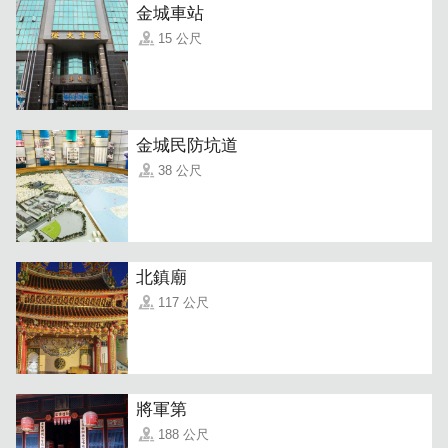
金城車站
飯糰口味不少，每種還可選擇要用白米、太極(白紫米各
15 公尺
半)、紫米。喜歡米粒口感較軟Q，可以選白米，反之挑紫
米~
金城民防坑道
38 公尺
北鎮廟
117 公尺
將軍第
188 公尺