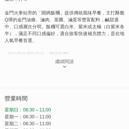
金門火車站旁的「開媽飯糰」提供傳統風味早餐，主打酥脆
Q彈的金門油條、滷肉、菜圃、滷蛋等豐富配料，鹹甜適
中、口感層次分明。飯糰可選白米、紫米或太極（白紫米各
半），滿足不同口感偏好，適合旅客快速補充體力，是在地
人氣早餐首選。
│車站旁的傳統美味，開媽飯糰│
傳統飯糰是不少人喜愛的早餐之一，要說飯糰不可或缺的配
繼續閱讀
料，不外乎是油條、菜圃、肉鬆。開媽飯糰每樣都有，還會
加塊香噴噴的滷肉！一口掌握的美味，為一天的開始補足體
力~
營業時間
星期日：06:30 – 11:00
星期一：06:30 – 11:00
星期二：06:30 – 11:00