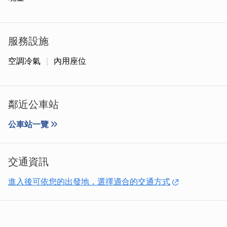
樣，一點一滴累積起熟客，也慢慢有了口碑，讓「叁陸咖
啡」不只是店名，更成了一種溫度的象徵。
服務設施
空調冷氣
內用座位
鄰近公車站
公車站一覽
交通資訊
進入後可依您的出發地，選擇適合的交通方式
有一位來自廈門的客人，令老闆印象深刻，他對雞蛋燒情有
獨鍾，吃了一口就愛上了，甚至還請教老闆技術想把這美味
帶回廈門開店，但老闆微笑著婉拒了：「這雞蛋燒的滋味，