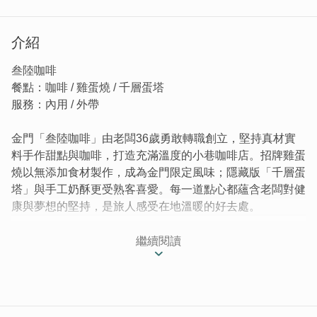
介紹
叁陸咖啡
餐點：咖啡 / 雞蛋燒 / 千層蛋塔
服務：內用 / 外帶
金門「叁陸咖啡」由老闆36歲勇敢轉職創立，堅持真材實
料手作甜點與咖啡，打造充滿溫度的小巷咖啡店。招牌雞蛋
燒以無添加食材製作，成為金門限定風味；隱藏版「千層蛋
塔」與手工奶酥更受熟客喜愛。每一道點心都蘊含老闆對健
康與夢想的堅持，是旅人感受在地溫暖的好去處。
當人生走過無數個年頭，有些人選擇安穩前行，而有些人，
繼續閱讀
選擇勇敢轉彎。「叁陸咖啡」的誕生，就是這樣一段勇敢轉
身的故事。
老闆在36歲那年，卸下多年累積的工作身份，決定給自己
一個全新的開始，「既然是我人生的新篇章，那這間店，就