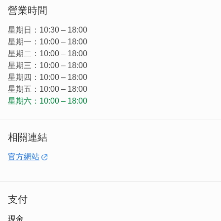
叫做叁陸咖啡吧！」這不只是一間咖啡店，更是他夢想與熱
營業時間
情的具象化。
星期日：10:30 – 18:00
星期一：10:00 – 18:00
星期二：10:00 – 18:00
星期三：10:00 – 18:00
星期四：10:00 – 18:00
星期五：10:00 – 18:00
星期六：10:00 – 18:00
相關連結
官方網站
起初，店面位於靜巷一隅，並不顯眼，每天的營業額不高，
支付
空氣裡更多的是未知與壓力，但老闆始終相信：「只要用心
做出每一杯咖啡、每一道甜點，顧客總會感受到。」就這
現金