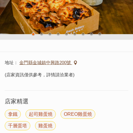
地址
金門縣金城鎮中興路200號
(店家資訊僅供參考，詳情請洽業者)
店家精選
拿鐵
起司雞蛋燒
OREO雞蛋燒
千層蛋塔
雞蛋燒