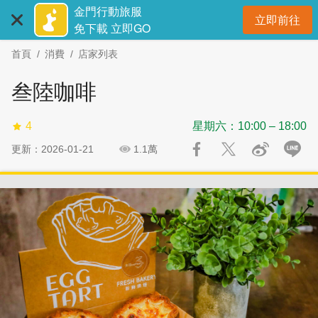
:::
跳
跳
金門行動旅服
立即前往
到
過
開
免下載 立即GO
主
社
首頁
消費
店家列表
要
群
內
分
叁陸咖啡
容
享
區
4
星期六：10:00 – 18:00
塊
更新：2026-01-21
1.1萬