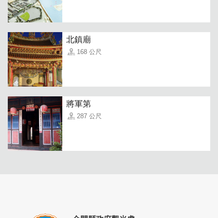
店裡還有隱藏版甜點「千層蛋塔」，層層酥脆的口感與濃郁
內餡，在菜單上點不到，來到這裡不妨問一問老闆每日限定
北鎮廟
菜單。
168 公尺
將軍第
287 公尺