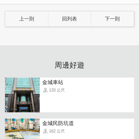
離不開我選的那幾樣來自國外的食材，每一種都挑得很細
緻，麵糊成份跟別人不一樣，不使用一般預拌粉、沒用乳瑪
琳、也沒有添加泡打粉等添加物，就靠牛奶跟麵粉、雞蛋製
上一則
回列表
下一則
作打發，不加一滴水，是真材實料的雞蛋燒。在金門之外，
味道怕是會走味了。」就這樣，雞蛋燒成了金門限定的好味
道，也讓「叁陸咖啡」多了一份「此地限定」的珍貴與記
憶。
周邊好遊
金城車站
133 公尺
金城民防坑道
162 公尺