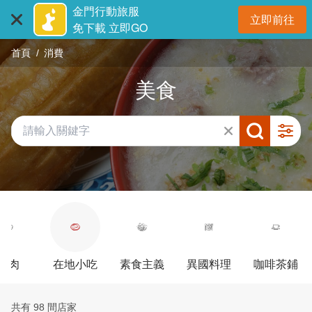
:::
跳
金門行動旅服
立即前往
到
開
免下載 立即GO
主
首頁
消費
要
內
美食
容
區
塊
牛肉
在地小吃
素食主義
異國料理
咖啡茶鋪
共有 98 間店家