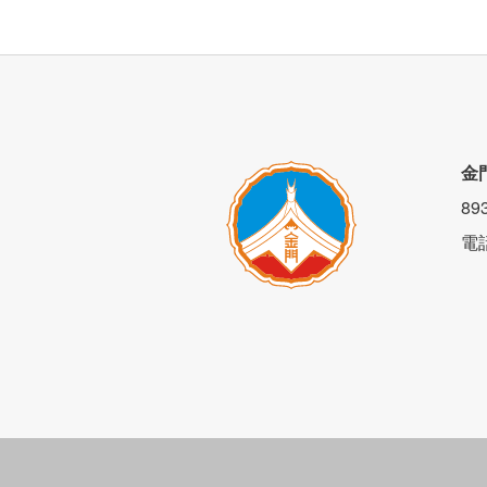
金
8
電