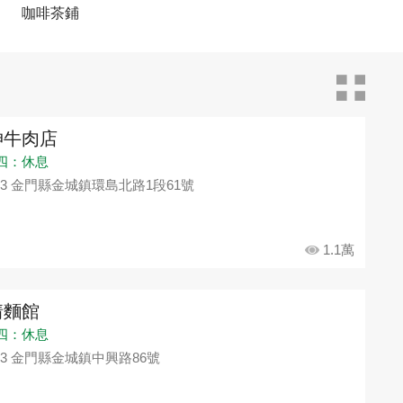
咖啡茶鋪
坤牛肉店
四：休息
93 金門縣金城鎮環島北路1段61號
1.1萬
情麵館
四：休息
93 金門縣金城鎮中興路86號