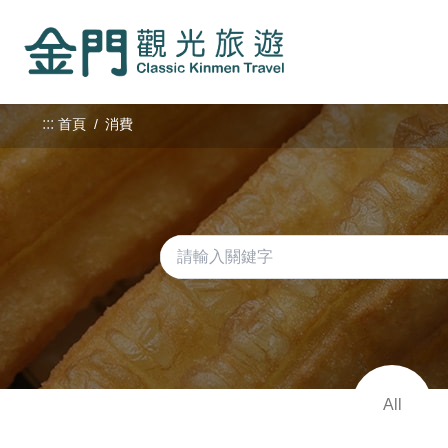
:::
跳
到
主
要
內
:::
首頁
消費
容
區
塊
All