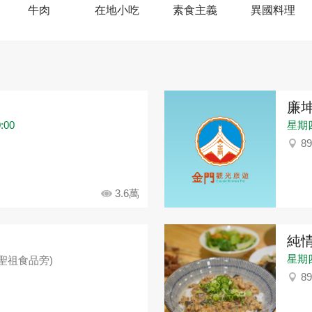
牛肉
在地小吃
素食主義
異國料理
廉
:00
星期
8
3.6萬
純
星期
(聖祖食品旁)
8