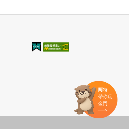
我的e政府
無障礙AA
阿特
帶你玩
金門