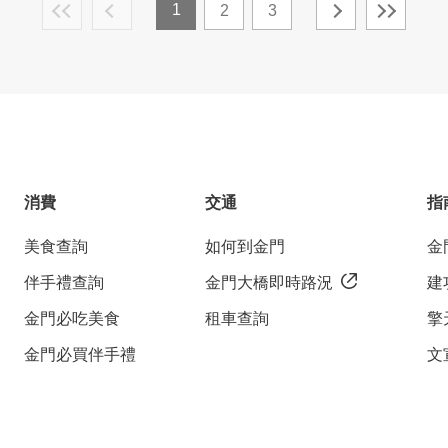
1
2
3
消費
交通
指
美食查詢
如何到金門
金
伴手禮查詢
金門大橋即時路況
建
金門必吃美食
租車查詢
擎
金門必買伴手禮
文