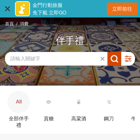
:::
跳
金門行動旅服
立即前往
到
開
免下載 立即GO
主
首頁
消費
要
內
伴手禮
容
區
塊
All
全部伴手
貢糖
高粱酒
鋼刀
牛
禮