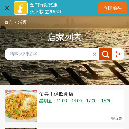
:::
跳
金門行動旅服
立即前往
到
開
免下載 立即GO
主
首頁
消費
要
內
店家列表
容
區
塊
共有 432 間店家
佑昇生億飲食店
星期五：11:00 – 14:00、17:00 – 19:30
2萬