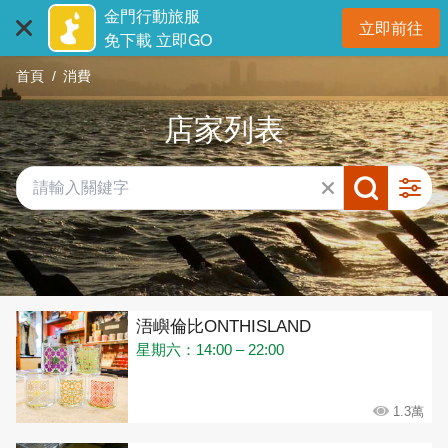
:::
跳
金門行動旅服
立即前往
到
開
免下載 立即GO
主
首頁
消費
要
內
店家列表
容
區
塊
共有 432 間店家
浯嶼倫比ONTHISLAND
星期六：14:00 – 22:00
1.3萬