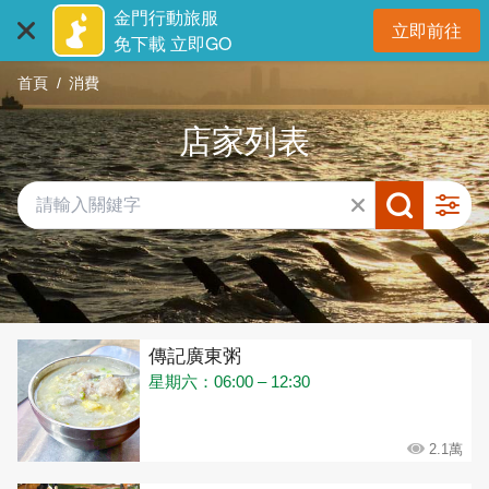
:::
跳
金門行動旅服
立即前往
到
開
免下載 立即GO
主
首頁
消費
要
內
店家列表
容
區
塊
共有 432 間店家
傳記廣東粥
星期六：06:00 – 12:30
2.1萬