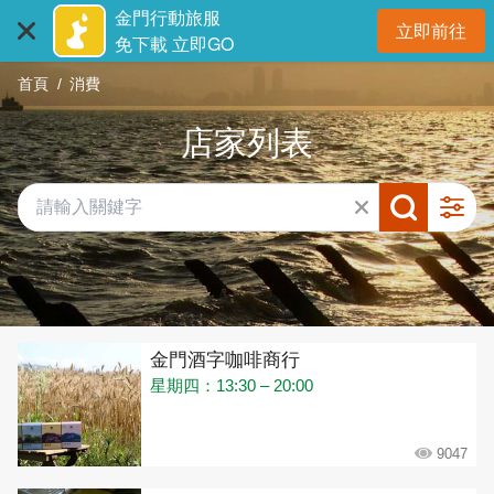
:::
跳
金門行動旅服
立即前往
到
開
免下載 立即GO
主
首頁
消費
要
內
店家列表
容
區
塊
共有 431 間店家
金門酒字咖啡商行
星期四：13:30 – 20:00
9047