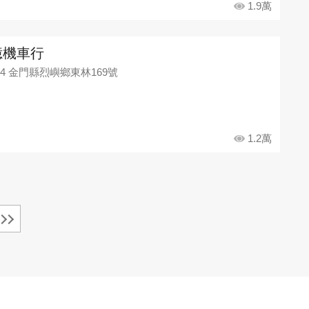
1.9萬
億機車行
94 金門縣烈嶼鄉東林169號
1.2萬