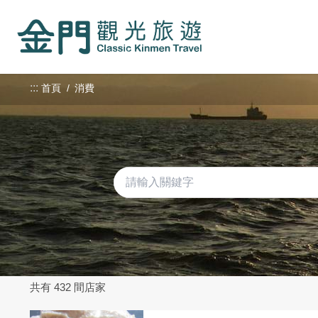
:::
跳
到
主
要
內
:::
首頁
消費
容
區
塊
共有 432 間店家