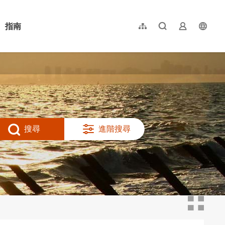
指南
網站導覽
全文檢索
業者登入
langu
简体中文
English
日本語
한국어
搜尋
進階搜尋