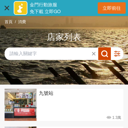
:::
跳
金門行動旅服
立即前往
到
開
免下載 立即GO
主
首頁
消費
要
內
店家列表
容
區
塊
共有 432 間店家
九號站
1.3萬