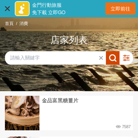
:::
跳
金門行動旅服
立即前往
到
開
免下載 立即GO
主
首頁
消費
要
內
店家列表
容
區
塊
共有 432 間店家
金品富黑糖薑片
7587