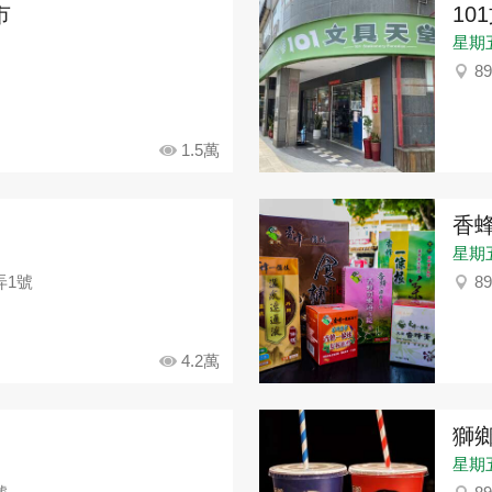
市
10
星期五：
8
1.5萬
香蜂
星期五：
弄1號
8
4.2萬
獅鄉
星期五：