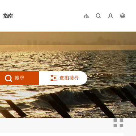
指南
網站導覽
全文檢索
業者登入
langu
简体中文
English
日本語
한국어
搜尋
進階搜尋