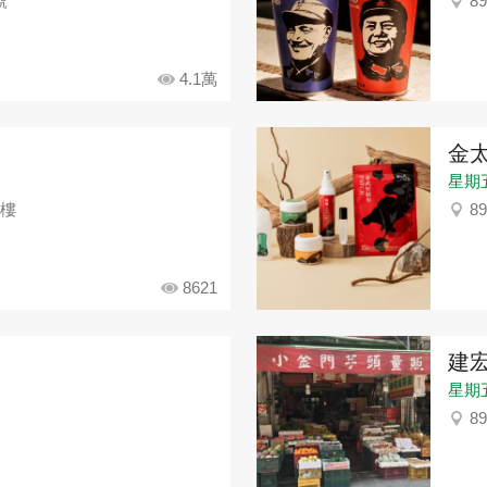
號
8
4.1萬
金
星期五：
1樓
8
8621
建
星期五：
8