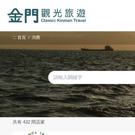
:::
跳
到
主
要
內
:::
首頁
消費
容
區
塊
共有 432 間店家