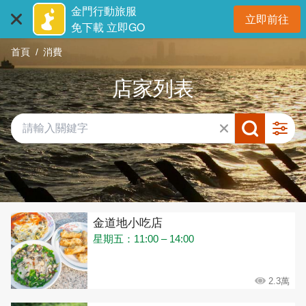
:::
跳
金門行動旅服
立即前往
到
開
免下載 立即GO
主
首頁
消費
要
內
店家列表
容
區
塊
共有 432 間店家
金道地小吃店
星期五：11:00 – 14:00
2.3萬