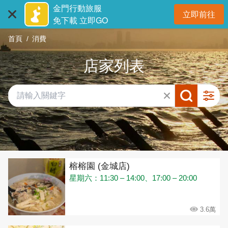
:::
跳
金門行動旅服
立即前往
到
開
免下載 立即GO
主
首頁
消費
要
內
店家列表
容
區
塊
共有 432 間店家
榕榕園 (金城店)
星期六：11:30 – 14:00、17:00 – 20:00
3.6萬