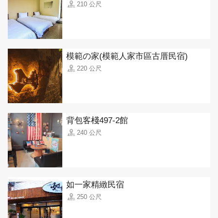
210 公尺
模範の家(模範人家市區古厝民宿)
220 公尺
背包客棧497-2館
240 公尺
如一家精緻民宿
250 公尺