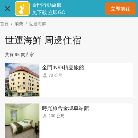
:::
跳
金門行動旅服
立即前往
到
開
免下載 立即GO
主
首頁
消費
世運海鮮
要
內
世運海鮮 周邊住宿
容
區
共有 95 間店家
塊
金門IN99精品旅館
70 公尺
時光旅舍金城車站館
100 公尺