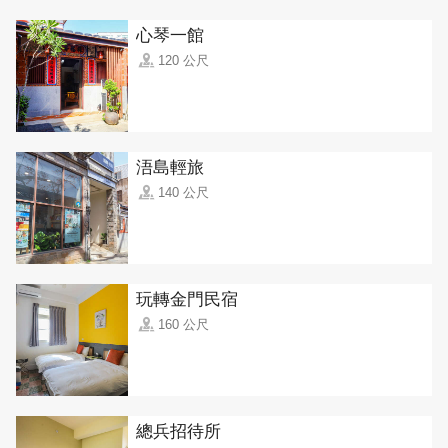
心琴一館
120 公尺
浯島輕旅
140 公尺
玩轉金門民宿
160 公尺
總兵招待所