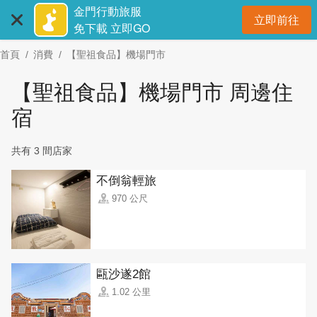
:::
跳
金門行動旅服
立即前往
到
開
免下載 立即GO
主
首頁
消費
【聖祖食品】機場門市
要
內
【聖祖食品】機場門市 周邊住
容
區
宿
塊
共有 3 間店家
不倒翁輕旅
970 公尺
甌沙遂2館
1.02 公里