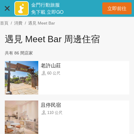
:::
跳
金門行動旅服
立即前往
到
開
免下載 立即GO
主
首頁
消費
遇見 Meet Bar
要
內
遇見 Meet Bar 周邊住宿
容
區
共有 86 間店家
塊
老許山莊
60 公尺
且停民宿
110 公尺