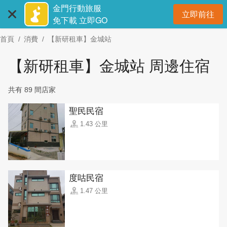
:::
跳
金門行動旅服
立即前往
到
開
免下載 立即GO
主
首頁
消費
【新研租車】金城站
要
內
【新研租車】金城站 周邊住宿
容
區
共有 89 間店家
塊
聖民民宿
1.43 公里
度咕民宿
1.47 公里