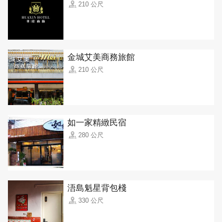
210 公尺
金城艾美商務旅館
210 公尺
如一家精緻民宿
280 公尺
浯島魁星背包棧
330 公尺