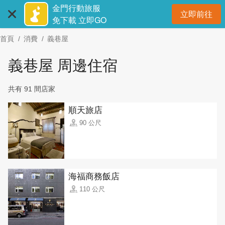
:::
跳
金門行動旅服
立即前往
到
開
免下載 立即GO
主
首頁
消費
義巷屋
要
內
義巷屋 周邊住宿
容
區
共有 91 間店家
塊
順天旅店
90 公尺
海福商務飯店
110 公尺