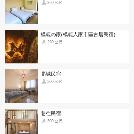
280 公尺
模範の家(模範人家市區古厝民宿)
290 公尺
晶城民宿
300 公尺
巷往民宿
300 公尺