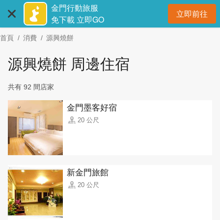
:::
跳
金門行動旅服
立即前往
到
開
免下載 立即GO
主
首頁
消費
源興燒餅
要
內
源興燒餅 周邊住宿
容
區
共有 92 間店家
塊
金門墨客好宿
20 公尺
新金門旅館
20 公尺