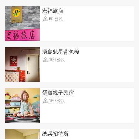
宏福旅店
60 公尺
浯島魁星背包棧
100 公尺
蛋寶親子民宿
160 公尺
總兵招待所