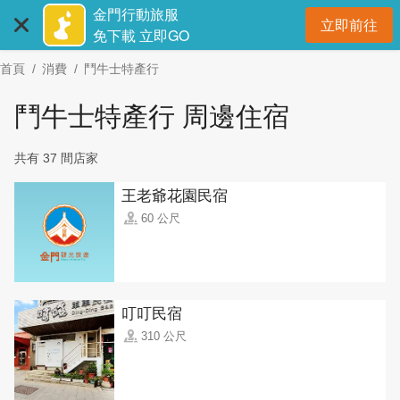
:::
跳
金門行動旅服
立即前往
到
開
免下載 立即GO
主
首頁
消費
鬥牛士特產行
要
內
鬥牛士特產行 周邊住宿
容
區
共有 37 間店家
塊
王老爺花園民宿
60 公尺
叮叮民宿
310 公尺