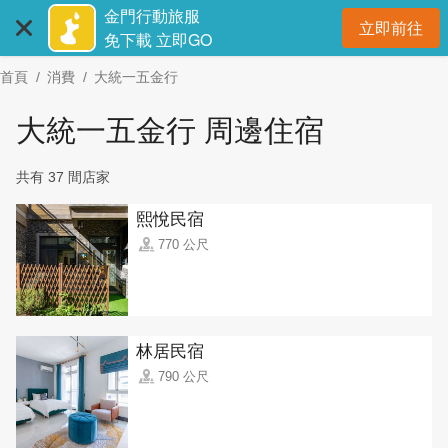
:::
跳
金門行動旅服
立即前往
到
開
免下載 立即GO
主
首頁
消費
大統一五金行
要
內
大統一五金行 周邊住宿
容
區
共有 37 間店家
塊
熙悅民宿
770 公尺
林居民宿
790 公尺