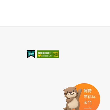
我的e政府
無障礙AA
阿特
帶你玩
金門