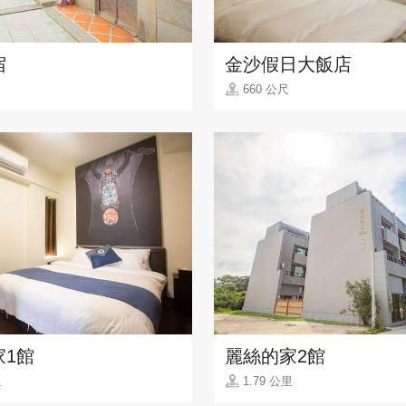
宿
金沙假日大飯店
660 公尺
家1館
麗絲的家2館
里
1.79 公里