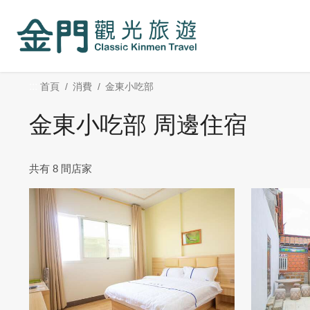
:::
跳
到
主
要
內
:::
首頁
消費
金東小吃部
容
區
金東小吃部 周邊住宿
塊
共有 8 間店家