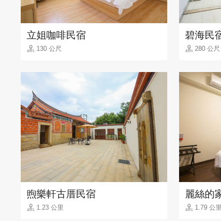
立姐咖啡民宿
碧海民
130 公尺
280 公尺
煦樂軒古厝民宿
麗絲的
1.23 公里
1.79 公