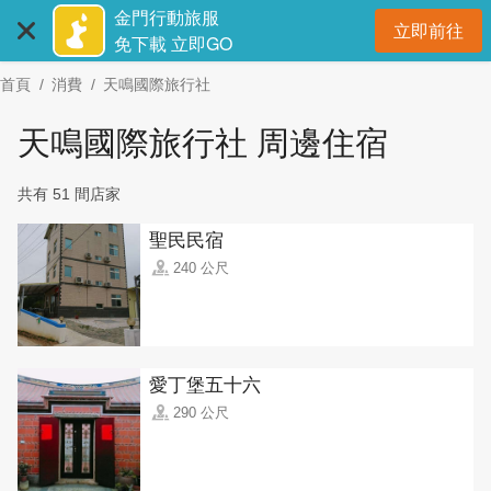
:::
跳
金門行動旅服
立即前往
到
開
免下載 立即GO
主
首頁
消費
天鳴國際旅行社
要
內
天鳴國際旅行社 周邊住宿
容
區
共有 51 間店家
塊
聖民民宿
240 公尺
愛丁堡五十六
290 公尺