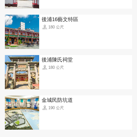
後浦16藝文特區
180 公尺
後浦陳氏祠堂
180 公尺
金城民防坑道
190 公尺