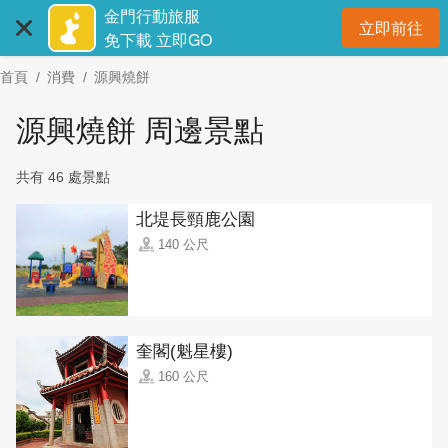
:::
跳
金門行動旅服
立即前往
到
開
免下載 立即GO
主
首頁
消費
源興燒餅
要
內
源興燒餅 周邊景點
容
區
共有 46 處景點
塊
北堤長頸鹿公園
140 公尺
奎閣(魁星樓)
160 公尺