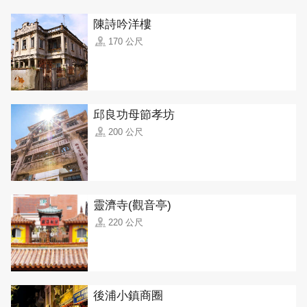
陳詩吟洋樓
170 公尺
邱良功母節孝坊
200 公尺
靈濟寺(觀音亭)
220 公尺
後浦小鎮商圈