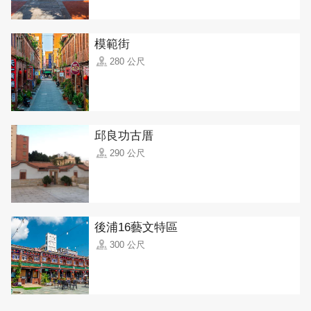
模範街
280 公尺
邱良功古厝
290 公尺
後浦16藝文特區
300 公尺