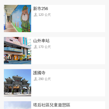
新市256
120 公尺
山外車站
170 公尺
護國寺
290 公尺
塔后社區兒童遊憩區