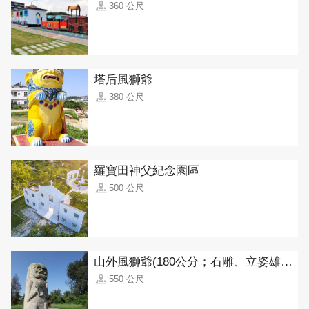
360 公尺
塔后風獅爺
380 公尺
羅寶田神父紀念園區
500 公尺
山外風獅爺(180公分；石雕、立姿雄獅)
550 公尺