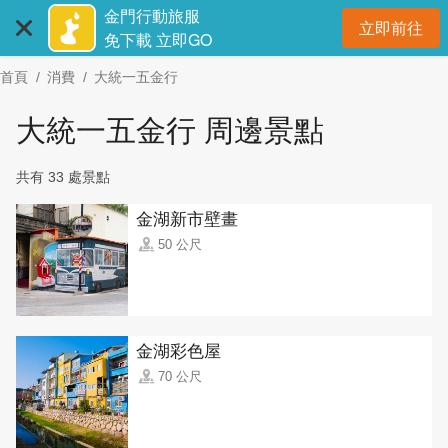
:::
跳
金門行動旅服
立即前往
到
開
免下載 立即GO
主
首頁
消費
大統一五金行
要
內
大統一五金行 周邊景點
容
區
共有 33 處景點
塊
金湖新市壁畫
50 公尺
金湖彩色屋
70 公尺