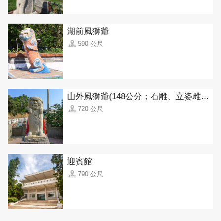
湖前風獅爺
590 公尺
山外風獅爺(148公分；石雕、立姿雌獅)
720 公尺
迎賓館
790 公尺