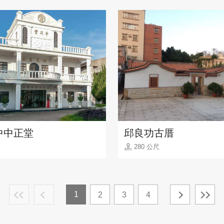
中中正堂
邱良功古厝
280 公尺
1
2
3
4