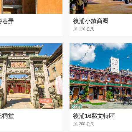
磚巷弄
後浦小鎮商圈
110 公尺
氏祠堂
後浦16藝文特區
200 公尺