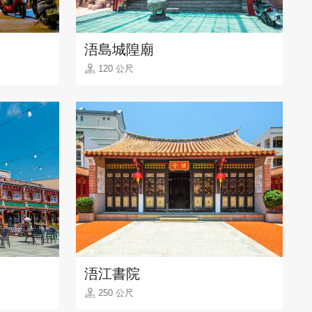
浯島城隍廟
120 公尺
浯江書院
250 公尺