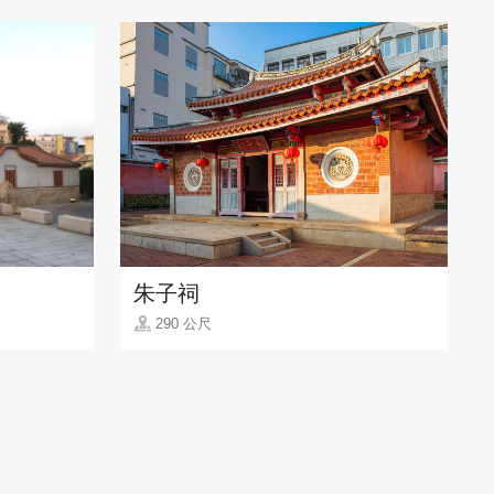
朱子祠
290 公尺