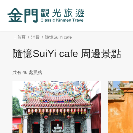
:::
跳
到
主
要
內
:::
首頁
消費
隨憶SuiYi cafe
容
區
隨憶SuiYi cafe 周邊景點
塊
共有 46 處景點