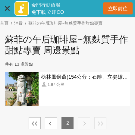
:::
跳
金門行動旅服
立即前往
到
開
免下載 立即GO
主
首頁
消費
蘇菲の午后珈琲屋~無麩質手作甜點專賣
要
內
蘇菲の午后珈琲屋~無麩質手作
容
區
甜點專賣 周邊景點
塊
共有 13 處景點
榜林風獅爺(154公分；石雕、立姿雄獅)
1.97 公里
2