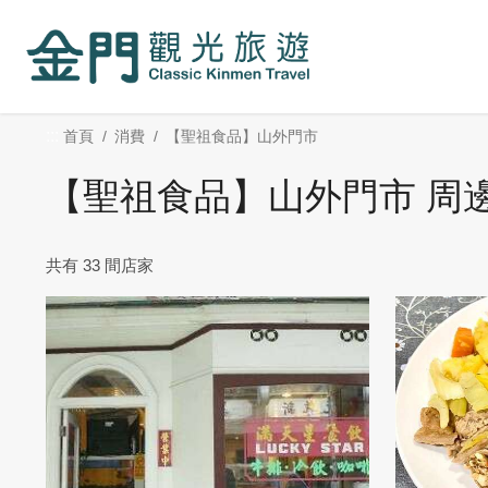
:::
跳
到
主
要
內
:::
首頁
消費
【聖祖食品】山外門市
容
區
【聖祖食品】山外門市 周
塊
共有 33 間店家