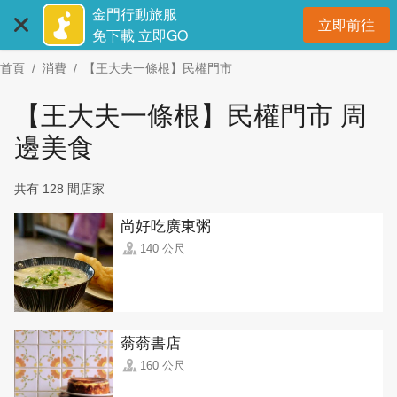
:::
跳
金門行動旅服
立即前往
到
開
免下載 立即GO
主
首頁
消費
【王大夫一條根】民權門市
要
內
【王大夫一條根】民權門市 周
容
區
邊美食
塊
共有 128 間店家
尚好吃廣東粥
140 公尺
蓊蓊書店
160 公尺