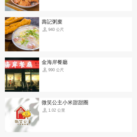
壽記粥糜
940 公尺
金海岸餐廳
990 公尺
微笑公主小米甜甜圈
1.02 公里