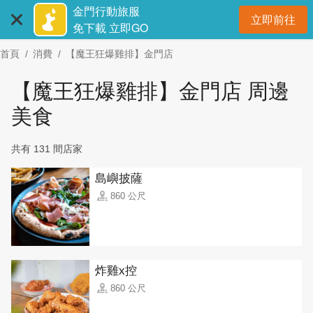
:::
跳
金門行動旅服
立即前往
到
開
免下載 立即GO
主
首頁
消費
【魔王狂爆雞排】金門店
要
內
【魔王狂爆雞排】金門店 周邊
容
區
美食
塊
共有 131 間店家
島嶼披薩
860 公尺
炸雞x控
860 公尺