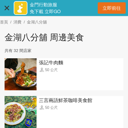
:::
跳
金門行動旅服
立即前往
到
開
免下載 立即GO
主
首頁
消費
金湖八分舖
要
內
金湖八分舖 周邊美食
容
區
共有 32 間店家
塊
張記牛肉麵
50 公尺
三言兩語鮮茶咖啡美食館
50 公尺