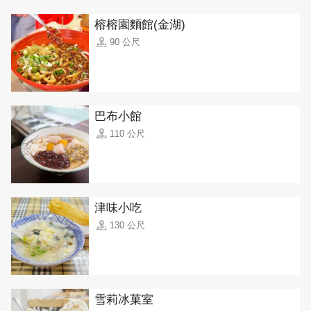
榕榕園麵館(金湖)
90 公尺
巴布小館
110 公尺
津味小吃
130 公尺
雪莉冰菓室