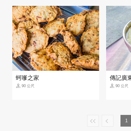
蚵嗲之家
傳記廣
90 公尺
90 公尺
1