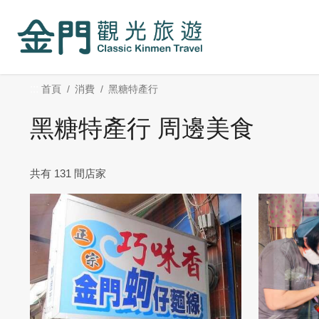
:::
跳
到
主
要
內
:::
首頁
消費
黑糖特產行
容
區
黑糖特產行 周邊美食
塊
共有 131 間店家