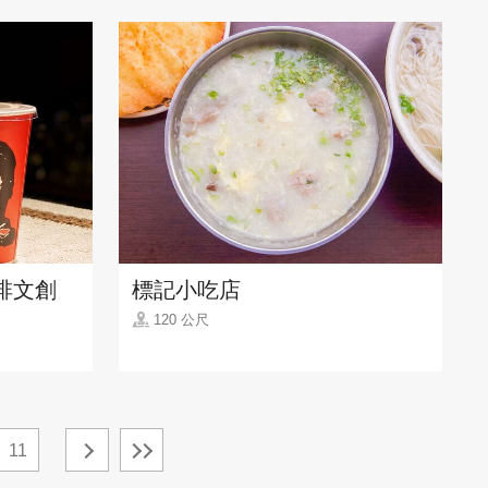
(咖啡文創
標記小吃店
120 公尺
11