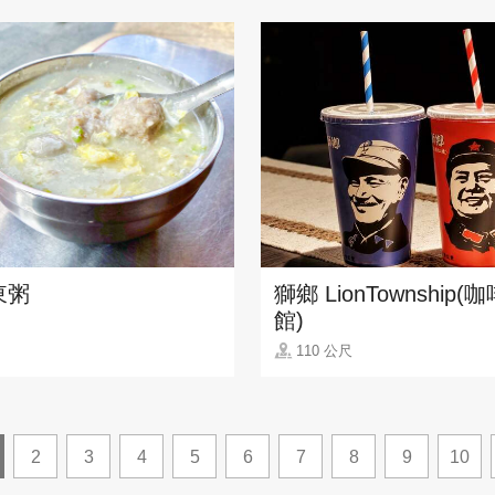
東粥
獅鄉 LionTownship
館)
110 公尺
2
3
4
5
6
7
8
9
10