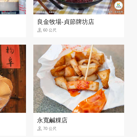
良金牧場-貞節牌坊店
60 公尺
永寬鹹粿店
70 公尺