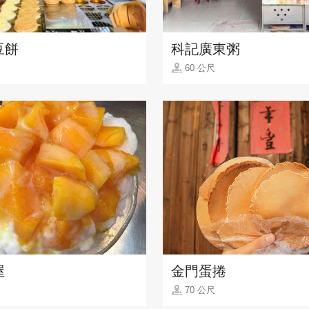
豆餅
科記廣東粥
60 公尺
屋
金門蛋捲
70 公尺