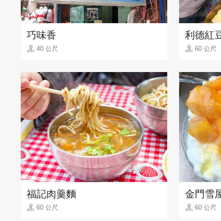
巧味香
利德紅
40 公尺
60 公尺
福記肉羹麵
金門雪
60 公尺
60 公尺