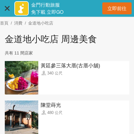
:::
跳
金門行動旅服
立即前往
到
開
免下載 立即GO
主
首頁
消費
金道地小吃店
要
內
金道地小吃店 周邊美食
容
區
共有 11 間店家
塊
黃廷參三落大厝(古厝小舖)
340 公尺
陳堂蒔光
480 公尺