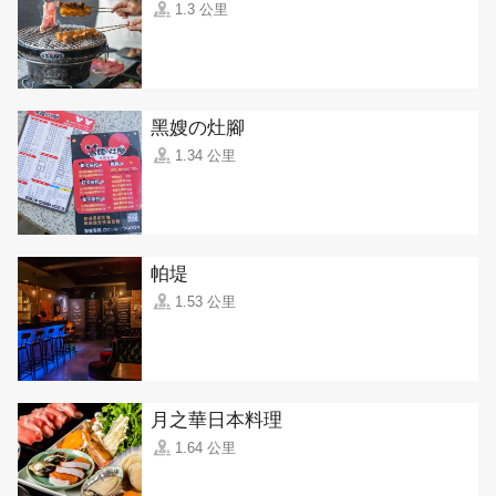
1.3 公里
黑嫂の灶腳
1.34 公里
帕堤
1.53 公里
月之華日本料理
1.64 公里